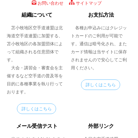
お問い合わせ
サイトマップ
組織について
お支払方法
苫小牧地区空手道連盟は北
各種お申込みにはクレジッ
海道空手道連盟に加盟する、
トカードのご利用が可能で
苫小牧地区の各加盟団体によ
す。通信は暗号化され、また
って組織される任意団体で
カード情報は当サイトに保存
す。
されませんので安心してご利
大会・講習会・審査会を主
用ください。
催するなど空手道の普及等を
目的に各種事業を執り行って
詳しくはこちら
おります。
詳しくはこちら
メール受信テスト
外部リンク