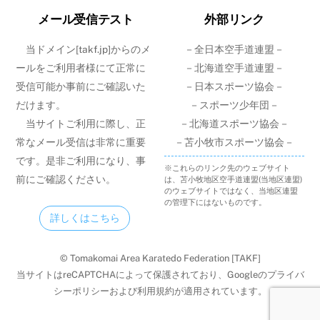
メール受信テスト
外部リンク
当ドメイン[takf.jp]からのメ
－全日本空手道連盟－
ールをご利用者様にて正常に
－北海道空手道連盟－
受信可能か事前にご確認いた
－日本スポーツ協会－
だけます。
－スポーツ少年団－
当サイトご利用に際し、正
－北海道スポーツ協会－
常なメール受信は非常に重要
－苫小牧市スポーツ協会－
です。是非ご利用になり、事
※これらのリンク先のウェブサイト
前にご確認ください。
は、苫小牧地区空手道連盟(当地区連盟)
のウェブサイトではなく、当地区連盟
の管理下にはないものです。
詳しくはこちら
© Tomakomai Area Karatedo Federation [TAKF]
当サイトはreCAPTCHAによって保護されており、Googleの
プライバ
シーポリシー
および
利用規約
が適用されています。