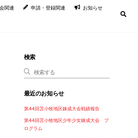
会関連
申請・登録関連
お知らせ
検
索
す
る
検索
最近のお知らせ
第44回苫小牧地区錬成大会戦績報告
第44回苫小牧地区少年少女錬成大会 プ
ログラム