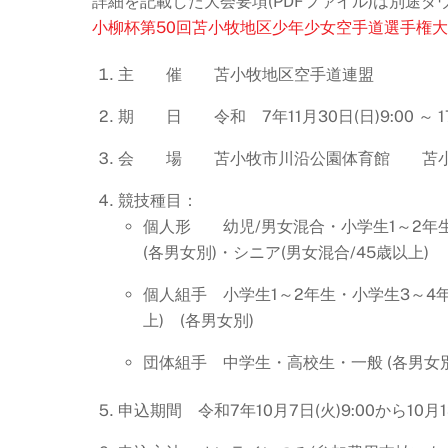
詳細を記載した大会要項(PDFファイル)は別途
小柳杯第50回苫小牧地区少年少女空手道選手権
主 催 苫小牧地区空手道連盟
期 日 令和 7年11月30日(日)9:00 ～ 17
会 場 苫小牧市川沿公園体育館 苫小牧
競技種目：
個人形 幼児/男女混合・小学生1～2年
(各男女別)・シニア(男女混合/45歳以上)
個人組手 小学生1～2年生・小学生3～4
上) (各男女別)
団体組手 中学生・高校生・一般 (各男女別
申込期間 令和7年10月7日(火)9:00から10月13日