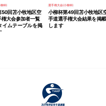
柳杯)
選手権大会(小柳杯)
第50回苫小牧地区空
小柳杯第49回苫小牧地区
手権大会参加者一覧
手道選手権大会結果を掲
タイムテーブルを掲
します
す
Back
To
Top