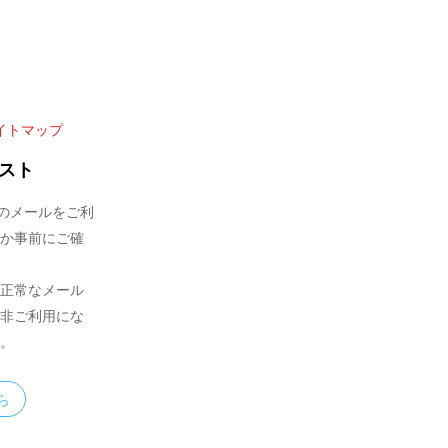
イトマップ
スト
からのメールをご利
か事前にご確
正常なメール
非ご利用にな
。
ら