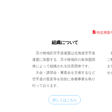
特定商取
組織について
苫小牧地区空手道連盟は北海道空手道
各
連盟に加盟する、苫小牧地区の各加盟団
ご
体によって組織される任意団体です。
ま
大会・講習会・審査会を主催するなど
せ
空手道の普及等を目的に各種事業を執り
行っております。
詳しくはこちら