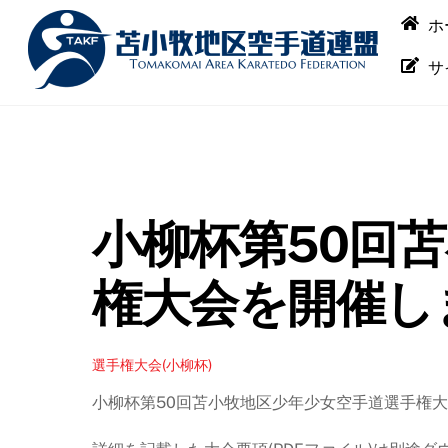
Skip
ホ
to
content
サ
小柳杯第50回
権大会を開催し
選手権大会(小柳杯)
小柳杯第50回苫小牧地区少年少女空手道選手権