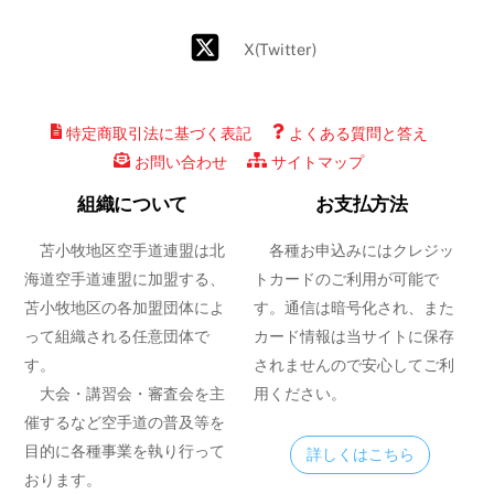
X(Twitter)
特定商取引法に基づく表記
よくある質問と答え
お問い合わせ
サイトマップ
組織について
お支払方法
苫小牧地区空手道連盟は北
各種お申込みにはクレジッ
海道空手道連盟に加盟する、
トカードのご利用が可能で
苫小牧地区の各加盟団体によ
す。通信は暗号化され、また
って組織される任意団体で
カード情報は当サイトに保存
す。
されませんので安心してご利
大会・講習会・審査会を主
用ください。
催するなど空手道の普及等を
目的に各種事業を執り行って
詳しくはこちら
おります。