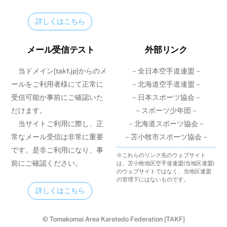
詳しくはこちら
メール受信テスト
外部リンク
当ドメイン[takf.jp]からのメ
－全日本空手道連盟－
ールをご利用者様にて正常に
－北海道空手道連盟－
受信可能か事前にご確認いた
－日本スポーツ協会－
だけます。
－スポーツ少年団－
当サイトご利用に際し、正
－北海道スポーツ協会－
常なメール受信は非常に重要
－苫小牧市スポーツ協会－
です。是非ご利用になり、事
※これらのリンク先のウェブサイト
前にご確認ください。
は、苫小牧地区空手道連盟(当地区連盟)
のウェブサイトではなく、当地区連盟
の管理下にはないものです。
詳しくはこちら
© Tomakomai Area Karatedo Federation [TAKF]