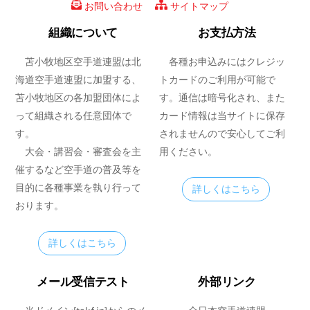
お問い合わせ
サイトマップ
組織について
お支払方法
苫小牧地区空手道連盟は北
各種お申込みにはクレジッ
海道空手道連盟に加盟する、
トカードのご利用が可能で
苫小牧地区の各加盟団体によ
す。通信は暗号化され、また
って組織される任意団体で
カード情報は当サイトに保存
す。
されませんので安心してご利
大会・講習会・審査会を主
用ください。
催するなど空手道の普及等を
目的に各種事業を執り行って
詳しくはこちら
おります。
詳しくはこちら
メール受信テスト
外部リンク